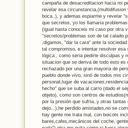
campaña de desacreditacion hacia mi p
revelar esa circunstancia,(multidifusio
boca..), y ademas espiarme y revelar "
que secretos, yo los llamaria problemas.
(igual hasta conoceis mi caso por otra vi
"secretos/problemas son de tal calado 
,digamos, "dar la cara" ante la socieda
tal compromiso, e intentar resolver esa
lógica , como seria pedirle disculpas y
situacion que se deriva de todo esto es
rechazado por una gran mayoria de pers
pueblo donde vivo, sinó de todos mis circ
personal,lugar de vacaciones,residencia
hecho" que se suba al carro (dado el se
objeto), como son centros de estudios(
por la presión que sufria..y otras tanta
dejo...),he perdido amistades,no se como
hay gente me trata mal, con boicots incl
bares,cafes,mecánicos del coche, gent
nada"),otra me evita,como si fuera algui