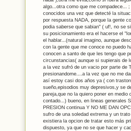
algo...otra como que me compadece... ; 
conocidos una vez que detecté la situac
por respuesta NADA, porque la gente co
podia saberse que sabian" ( uf!, no se s
su posicionamiento era el hacerse el "lo
el hablar...(natural imagino, aunque 
con la gente que me conoce no puedo ha
conocen a santo de que les tengo que po
circunstancias( aunque si supierais de l
a la vez sufró de un vacio por parte 
presionandome....a la vez que no me dan 
así estoy casi dos años ya ( con trasto
sueño,episodios muy depresivos,y se de
pareja,que no la quiero poner en medio 
contado...) bueno, en lineas genera
PRESION continua Y NO ME DAN OPCI
sufro de una soledad extrema y un trato
existiera la opcion de tratar esto más p
dispuesto, ya que no se que hacer y c