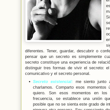
e
es
m
S
s
r
o
e
s
diferentes.
Tener, guardar, descubrir o conf
pensar que un secreto es simplemente cual
secreto constituye una experiencia de relac
distinguir tres formas de vivir el secreto: el
comunicativo y el secreto personal.
Secreto existencial:
me siento junto 
charlamos. Comparto esos momentos ú
quiero. Son esos momentos en lo
frecuencia, se establece una unión qu
posible que no se sienta este grado de in
ninguna otra persona. Soy consciente de 