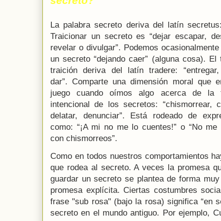
s
ecreto?
La palabra secreto deriva del latín secretus
Traicionar un secreto es “dejar escapar, des
revelar o divulgar”
. Podemos ocasio
nalmente 
un secreto “dejando caer” (alguna cosa).
El 
traición deriva del latín tradere: “entregar,
dar”.
Comparte una dimensión moral que e
juego cuando oímos algo acerca de la t
intencional de los secretos: “chismorrear,
co
delatar, denunciar”. Está rodeado de expr
como: “¡A mi no me lo cuentes!” o “No me
con chismorreos”.
Como en todos nuestros comportamientos hay
que rodea al secreto. A veces la promesa 
guardar un secreto se plantea de forma muy s
promesa explícita. Ciertas costumbres social
frase "sub rosa" (bajo la rosa) significa “en 
secreto en el mundo antiguo. Por ejemplo, C