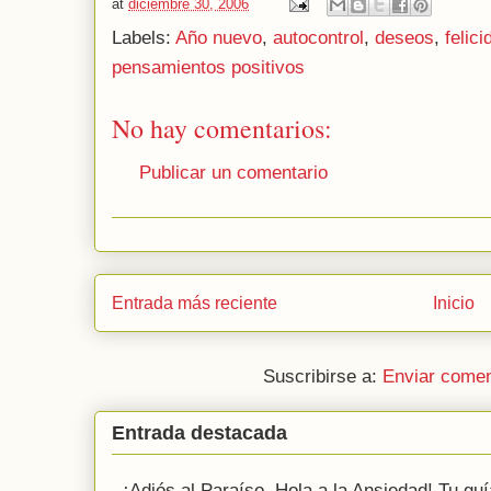
at
diciembre 30, 2006
Labels:
Año nuevo
,
autocontrol
,
deseos
,
felici
pensamientos positivos
No hay comentarios:
Publicar un comentario
Entrada más reciente
Inicio
Suscribirse a:
Enviar comen
Entrada destacada
¡Adiós al Paraíso, Hola a la Ansiedad! Tu guía